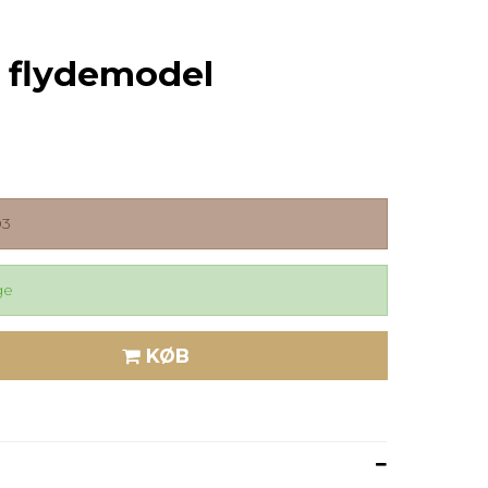
 flydemodel
03
ge
KØB