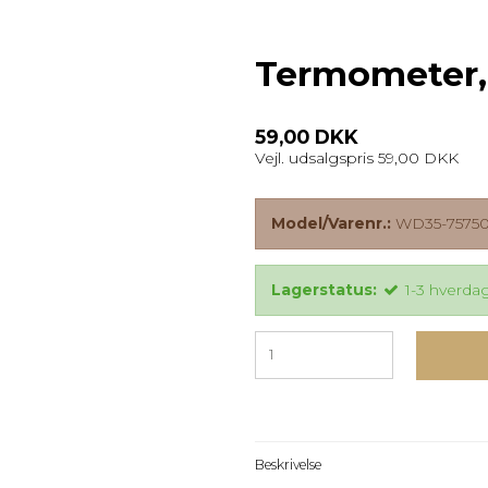
Termometer,
59,00 DKK
Vejl. udsalgspris 59,00 DKK
Model/Varenr.:
WD35-7575
Lagerstatus:
1-3 hverda
Beskrivelse