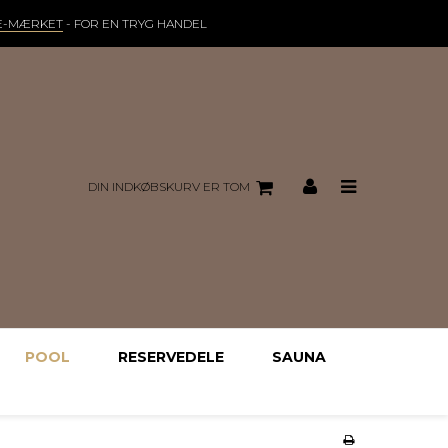
E-MÆRKET
- FOR EN TRYG HANDEL
DIN INDKØBSKURV ER TOM
POOL
RESERVEDELE
SAUNA