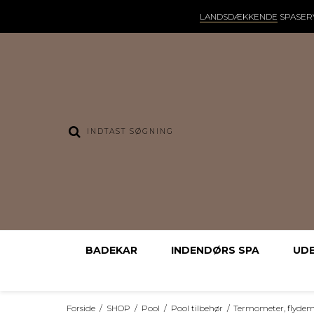
LANDSDÆKKENDE
SPASER
BADEKAR
INDENDØRS SPA
UD
Forside
/
SHOP
/
Pool
/
Pool tilbehør
/
Termometer, flyde