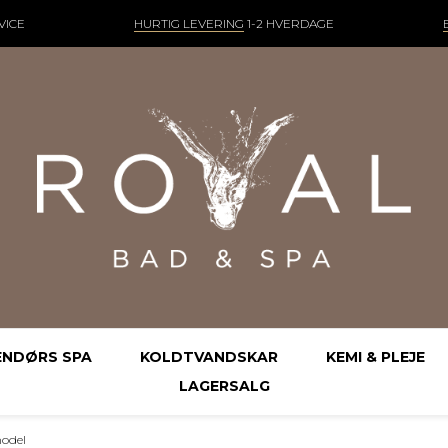
VICE
HURTIG LEVERING
1-2 HVERDAGE
ENDØRS SPA
KOLDTVANDSKAR
KEMI & PLEJE
LAGERSALG
model