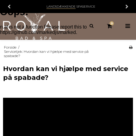
LANDSDÆKKENDE
SPASERVICE
0
Forside
/
Servicetjek: Hvordan kan vi hjælpe med service på
spabade?
Hvordan kan vi hjælpe med service
på spabade?