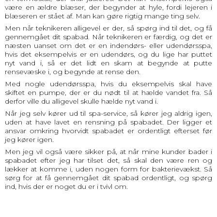
være en ældre blæser, der begynder at hyle, fordi lejeren i
blæseren er stået af. Man kan gøre rigtig mange ting selv.
Men når teknikeren alligevel er der, så spørg ind til det, og få
gennemgået dit spabad. Når teknikeren er færdig, og det er
næsten uanset om det er en indendørs- eller udendørsspa,
hvis det eksempelvis er en udendørs, og du lige har puttet
nyt vand i, så er det lidt en skam at begynde at putte
rensevæske i, og begynde at rense den.
Med nogle udendørsspa, hvis du eksempelvis skal have
skiftet en pumpe, der er du nødt til at hælde vandet fra. Så
derfor ville du alligevel skulle hælde nyt vand i.
Når jeg selv kører ud til spa-service, så kører jeg aldrig igen,
uden at have lavet en rensning på spabadet. Der ligger et
ansvar omkring hvorvidt spabadet er ordentligt efterset før
jeg kører igen.
Men jeg vil også være sikker på, at når mine kunder bader i
spabadet efter jeg har tilset det, så skal den være ren og
lækker at komme i, uden nogen form for bakterievækst. Så
sørg for at få gennemgået dit spabad ordentligt, og spørg
ind, hvis der er noget du er i tvivl om.