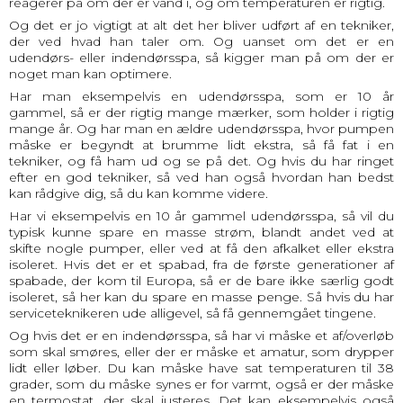
reagerer på om der er vand i, og om temperaturen er rigtig.
Og det er jo vigtigt at alt det her bliver udført af en tekniker,
der ved hvad han taler om. Og uanset om det er en
udendørs- eller indendørsspa, så kigger man på om der er
noget man kan optimere.
Har man eksempelvis en udendørsspa, som er 10 år
gammel, så er der rigtig mange mærker, som holder i rigtig
mange år. Og har man en ældre udendørsspa, hvor pumpen
måske er begyndt at brumme lidt ekstra, så få fat i en
tekniker, og få ham ud og se på det. Og hvis du har ringet
efter en god tekniker, så ved han også hvordan han bedst
kan rådgive dig, så du kan komme videre.
Har vi eksempelvis en 10 år gammel udendørsspa, så vil du
typisk kunne spare en masse strøm, blandt andet ved at
skifte nogle pumper, eller ved at få den afkalket eller ekstra
isoleret. Hvis det er et spabad, fra de første generationer af
spabade, der kom til Europa, så er de bare ikke særlig godt
isoleret, så her kan du spare en masse penge. Så hvis du har
serviceteknikeren ude alligevel, så få gennemgået tingene.
Og hvis det er en indendørsspa, så har vi måske et af/overløb
som skal smøres, eller der er måske et amatur, som drypper
lidt eller løber. Du kan måske have sat temperaturen til 38
grader, som du måske synes er for varmt, også er der måske
en termostat, der skal justeres. Det kan eksempelvis også