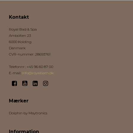
Kontakt
Royal Bad & Spa
Ambolten 23
6000 Kolding
Danmark
CVR-nummer
:
28693761
Telefonnr.
:
+45 96 60 87 00
E-mail
:
info@royalbath.dk
Mærker
Dolphin by Maytronics
Information