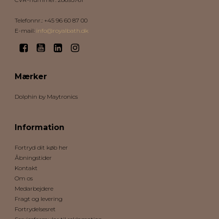
Telefonnr.
:
+45 96 60 87 00
E-mail
:
info@royalbath.dk
Mærker
Dolphin by Maytronics
Information
Fortryd dit køb her
Åbningstider
Kontakt
Om os
Medarbejdere
Fragt og levering
Fortrydelsesret