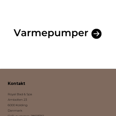
Kontakt
Royal Bad & Spa
Ambolten 23
6000 Kolding
Danmark
CVR-nummer
:
28693761