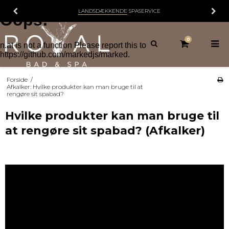
LANDSDÆKKENDE
SPASERVICE
0
Forside
/
Afkalker: Hvilke produkter kan man bruge til at
rengøre sit spabad?
Hvilke produkter kan man bruge til
at rengøre sit spabad? (Afkalker)