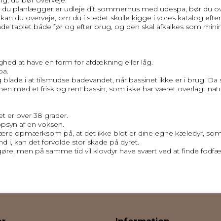
 du planlægger er udleje dit sommerhus med udespa, bør du ov
, kan du overveje, om du i stedet skulle kigge i vores katalog eft
nde tablet både før og efter brug, og den skal afkalkes som mi
hed at have en form for afdækning eller låg.
pa.
og blade i at tilsmudse badevandet, når bassinet ikke er i brug. 
en med et frisk og rent bassin, som ikke har været overlagt nat
t er over 38 grader.
opsyn af en voksen.
re opmærksom på, at det ikke blot er dine egne kæledyr, som kan
and i, kan det forvolde stor skade på dyret.
gøre, men på samme tid vil klovdyr have svært ved at finde fodfæs