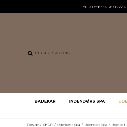
LANDSDÆKKENDE
SPASER
BADEKAR
INDENDØRS SPA
UD
Forside
/
SHOP
/
Udendørs Spa
/
Udendørs Spa
/
Udespa ti