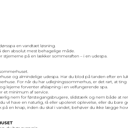
ndørsspa en vandtæt løsning.
 den absolut mest behagelige måde.
der stjernerne på en lækker sommeraften – i en udespa.
l sommerhuset.
use og almindelige udespa. Har du blod på tanden efter en luk
rhuse. For når du har udlejningssommerhus, er det rart, at ting i
 og lejerne forventer afslapning i en velfungerende spa.
er et minimum af service.
 særlig nem for førstegangsbrugere, slidstærk og nem både at 
vil have en naturlig, rå eller upoleret oplevelse, eller du bare god
ryk på en knap, inden du skal i vandet, behøver du ikke lægge hov
HUSET
ng, du bør overveje.