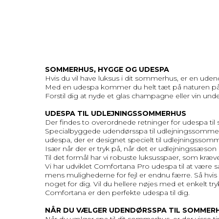
SOMMERHUS, HYGGE OG UDESPA
Hvis du vil have luksus i dit sommerhus, er en ude
Med en udespa kommer du helt tæt på naturen på
Forstil dig at nyde et glas champagne eller vin un
UDESPA TIL UDLEJNINGSSOMMERHUS
Der findes to overordnede retninger for udespa ti
Specialbyggede udendørsspa til udlejningssommerh
udespa, der er designet specielt til udlejningssomme
Især når der er tryk på, når det er udlejningssæson
Til det formål har vi robuste luksusspaer, som kræv
Vi har udviklet Comfortana Pro udespa til at være
mens mulighederne for fejl er endnu færre. Så hvis du 
noget for dig. Vil du hellere nøjes med et enkelt t
Comfortana er den perfekte udespa til dig.
NÅR DU VÆLGER UDENDØRSSPA TIL SOMMER
Når du vælger spa til dit sommerhus, er der visse ti