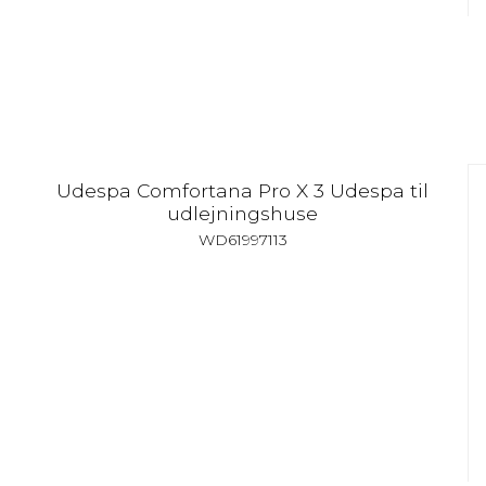
Udespa Comfortana Pro X 3 Udespa til
udlejningshuse
WD61997113