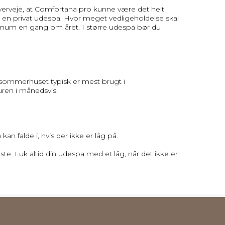
erveje, at Comfortana pro kunne være det helt
er en privat udespa. Hvor meget vedligeholdelse skal
nimum en gang om året. I større udespa bør du
Da sommerhuset typisk er mest brugt i
uren i månedsvis.
 falde i, hvis der ikke er låg på.
te. Luk altid din udespa med et låg, når det ikke er