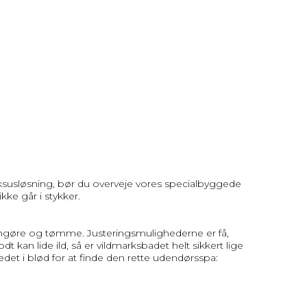
susløsning, bør du overveje vores specialbyggede
kke går i stykker.
rengøre og tømme. Justeringsmulighederne er få,
t kan lide ild, så er vildmarksbadet helt sikkert lige
edet i blød for at finde den rette udendørsspa: