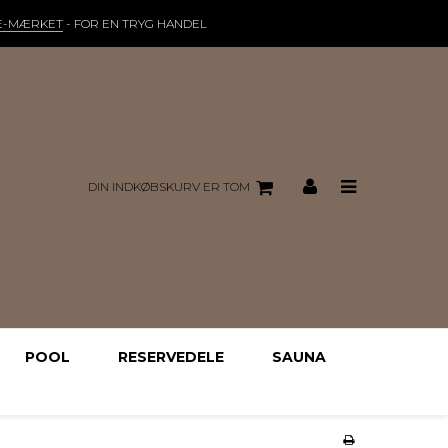
E-MÆRKET
- FOR EN TRYG HANDEL
DIN INDKØBSKURV ER TOM
POOL
RESERVEDELE
SAUNA