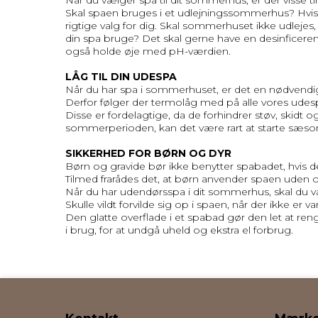
Skal spaen bruges i et udlejningssommerhus? Hvis
rigtige valg for dig. Skal sommerhuset ikke udlejes
din spa bruge? Det skal gerne have en desinficere
også holde øje med pH-værdien.
LÅG TIL DIN UDESPA
Når du har spa i sommerhuset, er det en nødvendig
Derfor følger der termolåg med på alle vores udes
Disse er fordelagtige, da de forhindrer støv, skidt 
sommerperioden, kan det være rart at starte sæson
SIKKERHED FOR BØRN OG DYR
Børn og gravide bør ikke benytter spabadet, hvis de
Tilmed frarådes det, at børn anvender spaen uden 
Når du har udendørsspa i dit sommerhus, skal du væ
Skulle vildt forvilde sig op i spaen, når der ikke er v
Den glatte overflade i et spabad gør den let at ren
i brug, for at undgå uheld og ekstra el forbrug.