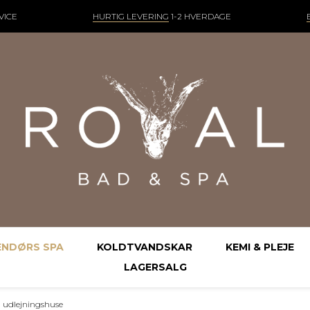
VICE
HURTIG LEVERING
1-2 HVERDAGE
ENDØRS SPA
KOLDTVANDSKAR
KEMI & PLEJE
LAGERSALG
l udlejningshuse