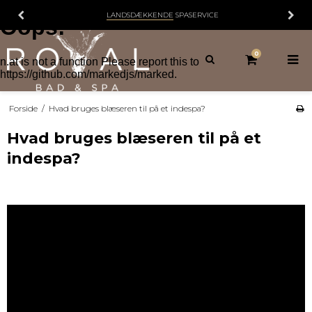
LANDSDÆKKENDE
SPASERVICE
0
Forside
/
Hvad bruges blæseren til på et indespa?
Hvad bruges blæseren til på et
indespa?