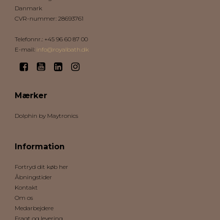
Danmark
CVR-nummer
:
28693761
Telefonnr.
:
+45 96 60 87 00
E-mail
:
info@royalbath.dk
Mærker
Dolphin by Maytronics
Information
Fortryd dit køb her
Åbningstider
Kontakt
Om os
Medarbejdere
Fragt og levering