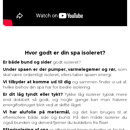
Hvor godt er din spa isoleret?
Er både bund og sider
godt isoleret?
Under spaen er der pumper, varmelegemer og rør,
som
skal være ordentligt isoleret, ellers taber spaen energi.
Vi tilbyder at komme ud til dig
og sammen finder vi ud af,
hvilke behov din spa har for bedre isolering.
Er dit låg tyndt eller tykt?
Tykke låg isolerer typisk mere
end dobbelt så godt, og nogle gange kan man halvere
energiforbruget blot ved at skifte låget.
Vi har alufolie på metermål,
og det kan bruges til at
efterisolere både side og bund. På den måde isolerer du
også bunden og derved fjerner du kuldebro fra fliser.
Efterisolering af spa
er oftest tjent hjem indenfor et års tid.