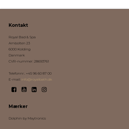
Kontakt
Royal Bad & Spa
Ambolten 23
6000 Kolding
Danmark
CVR-nummer
:
28693761
Telefonnr.
:
+45 96 60 87 00
E-mail
:
info@royalbath.dk
Mærker
Dolphin by Maytronics