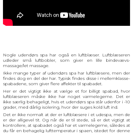
Nogle udendørs spa har også en luftblæser. Luftblæseren
udleder små luftbobler, som giver en lille bindevævs-
massage/let massage.
Ikke mange typer af udendørs spa har luftblæsere, men der
findes dog en del der har. Typisk findes disse i mellemklasse-
spabadene, som giver flere affekter til spabadet.
Her er det vigtigt ikke at vælge et for billigt spabad, hvor
luftblæseren måske ikke har noget varmelegeme. Det er
ikke særlig behageligt, hvis et udendørs spa står udenfor i -10
grader, med dårlig isolering, hvor der suges kold luft ind.
Det er ikke normalt at der er luftblæsere i et udespa, men de
er der alligevel tit. Og når de er til stede, så er det vigtigt at
kontrollere, at spabadet også har et varmelegeme, således at
du får en behagelig lufttemperatur i spaen, istedet for denne