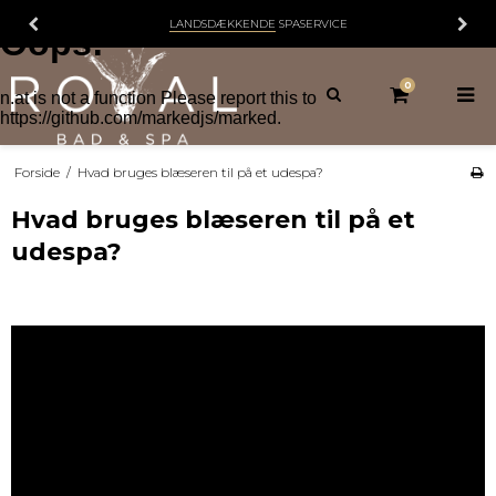
LANDSDÆKKENDE
SPASERVICE
0
Forside
/
Hvad bruges blæseren til på et udespa?
Hvad bruges blæseren til på et
udespa?