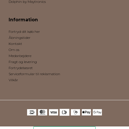
Dolphin by Maytronics
Information
Fortryd dit køb her
Åbningstider
Kontakt
Om os
Medarbejdere
Fragt og levering
Fortrydelsesret
Serviceformular til reklamation
Vilkår