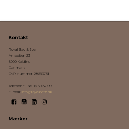
Kontakt
Royal Bad & Spa
Ambolten 23
6000 Kolding
Danmark
CVR-nummer
:
28693761
Telefonnr.
:
+45 96 60 87 00
E-mail
:
info@royalbath.dk
Mærker