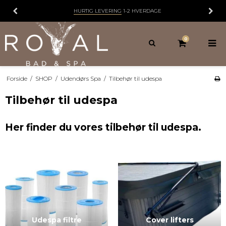
HURTIG LEVERING
1-2 HVERDAGE
0
Forside
/
SHOP
/
Udendørs Spa
/
Tilbehør til udespa
Tilbehør til udespa
Her finder du vores tilbehør til udespa.
Udespa filtre
Cover lifters