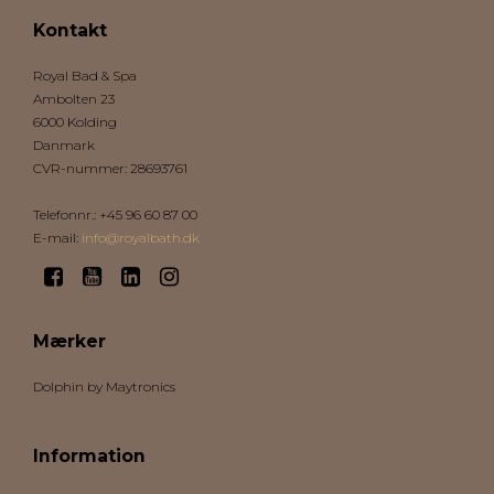
Kontakt
Royal Bad & Spa
Ambolten 23
6000 Kolding
Danmark
CVR-nummer
:
28693761
Telefonnr.
:
+45 96 60 87 00
E-mail
:
info@royalbath.dk
Mærker
Dolphin by Maytronics
Information