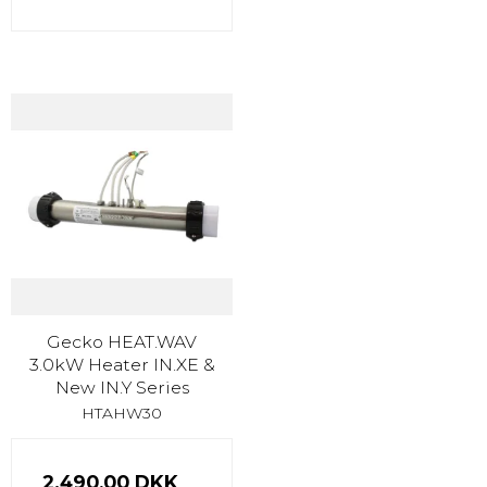
Gecko HEAT.WAV
3.0kW Heater IN.XE &
New IN.Y Series
HTAHW30
2.490,00 DKK