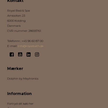
Kontakt
Royal Bad & Spa
Ambolten 23
6000 Kolding
Danmark
CVR-nummer
:
28693761
Telefonnr.
:
+45 96 60 87 00
E-mail
:
info@royalbath.dk
Mærker
Dolphin by Maytronics
Information
Fortryd dit køb her