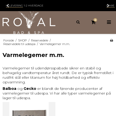
E-MÆRKET
- FOR EN TRYG HANDEL
0
Forside
/
SHOP
/
Reservedele
/
Reservedele til udespa
/
Varmelegemer m.m.
Varmelegemer m.m.
Varmelegemer til udendørsspabade sikrer en stabil og
behagelig vandtemperatur året rundt. De er typisk fremstillet i
rustfrit stål eller titanium for høj holdbarhed og effektiv
opvarmning.
Balboa
og
Gecko
er blandt de førende producenter af
varmelegemer til udespa. Vi har alle typer varmelegemer på
lager til udespa.