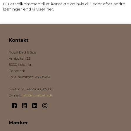
Du er velkommen til at kontakte os hvis du leder efter andre
løsninger end vi viser her.
Kontakt
Royal Bad & Spa
Ambolten 23
6000 Kolding
Danmark
CVR-nummer
:
28693761
Telefonnr.
:
+45 96 60 87 00
E-mail
:
info@royalbath.dk
Mærker