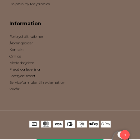
Dolphin by Maytronics
Information
Fortryd dit køb her
Åbningstider
Kontakt
Om os
Medarbejdere
Fragt og levering
Fortrydelsesret
Serviceformular til reklamation
Vilkår