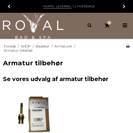
HURTIG LEVERING
1-2 HVERDAGE
0
Forside
/
SHOP
/
Badekar
/
Armaturer
/
Armatur tilbehør
Armatur tilbehør
Se vores udvalg af armatur tilbehør