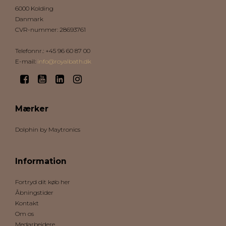
6000 Kolding
Danmark
CVR-nummer
:
28693761
Telefonnr.
:
+45 96 60 87 00
E-mail
:
info@royalbath.dk
Mærker
Dolphin by Maytronics
Information
Fortryd dit køb her
Åbningstider
Kontakt
Om os
Medarbejdere