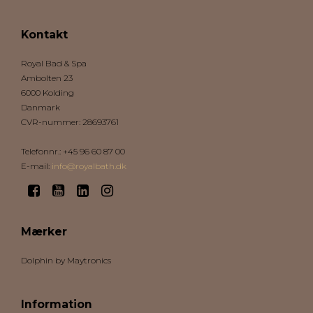
Kontakt
Royal Bad & Spa
Ambolten 23
6000 Kolding
Danmark
CVR-nummer
:
28693761
Telefonnr.
:
+45 96 60 87 00
E-mail
:
info@royalbath.dk
Mærker
Dolphin by Maytronics
Information