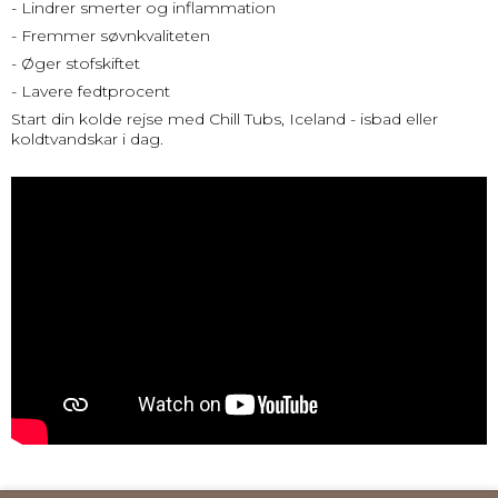
- Lindrer smerter og inflammation
- Fremmer søvnkvaliteten
- Øger stofskiftet
- Lavere fedtprocent
Start din kolde rejse med Chill Tubs, Iceland - isbad eller
koldtvandskar i dag.