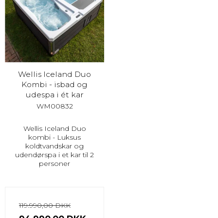
Wellis Iceland Duo
Kombi - isbad og
udespa i ét kar
WM00832
Wellis Iceland Duo
kombi - Luksus
koldtvandskar og
udendørspa i et kar til 2
personer
119.990,00 DKK