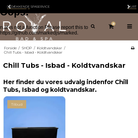
HURTIG LEVERING
1-2 HVERDAGE
0
Forside
/
SHOP
/
Koldtvandskar
/
Chill Tubs - Isbad - Koldtvandskar
Chill Tubs - Isbad - Koldtvandskar
Her finder du vores udvalg indenfor Chill
Tubs, Isbad og koldtvandskar.
Tilbud