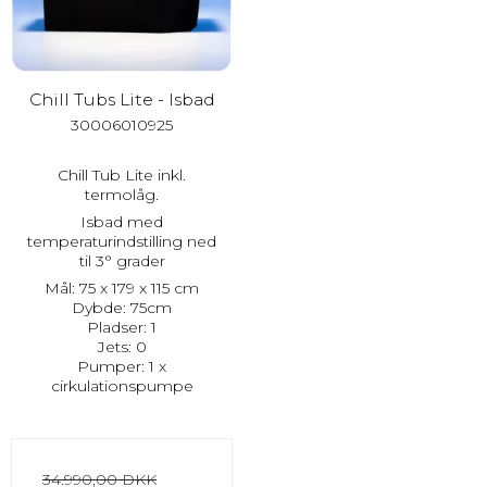
Chill Tubs Lite - Isbad
30006010925
Chill Tub Lite inkl.
termolåg.
Isbad med
temperaturindstilling ned
til 3° grader
Mål: 75 x 179 x 115 cm
Dybde: 75cm
Pladser: 1
Jets: 0
Pumper: 1 x
cirkulationspumpe
34.990,00 DKK