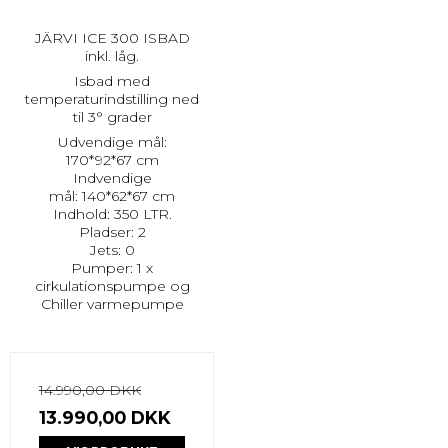
JÄRVI ICE 300 ISBAD
inkl. låg.
Isbad med
temperaturindstilling ned
til 3° grader
Udvendige mål:
170*92*67 cm
Indvendige
mål: 140*62*67 cm
Indhold: 350 LTR.
Pladser: 2
Jets: 0
Pumper: 1 x
cirkulationspumpe og
Chiller varmepumpe
14.990,00 DKK
13.990,00 DKK