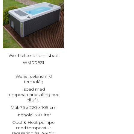
Wellis Iceland - Isbad
WM00831
Wellis Iceland inkl
termolåg
Isbad med
temperaturindstilling ned
til 2°C
Mål: 76 x 220 x 109 cm
Indhold: 530 liter
Cool & Heat pumpe
med temperatur
regulering fra 2-40°C