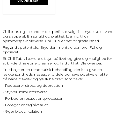
VIS PRODUKT
Chill tubs og Iceland er det perfekte valg til at nyde koldt vand
og slappe af. En stilfuld og praktisk løsning til din
hjemmespa-oplevelse. Chill Tub er det originale isbad.
Frigør dit potentiale. Bryd den mentale barriere. Føl dig
opfrisket.
Et Chill Tub vil ændre dit syn på livet og give dig mulighed for
at bryde dine egne grænser og få dig til at føle ovenpå.
En isbalje er en terapeutisk behandling, der kan give en
række sundhedsmæssige fordele og have positive effekter
på både psykisk og fysisk helbred som f.eks.:
- Reducerer stress og depression
- Styrker immunforsvaret
- Forbedrer restitutionsprocessen
- Forøger energiniveauet
- Øger blodcirkulation