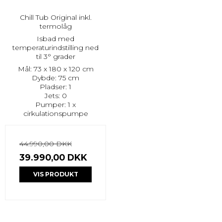
Chill Tub Original inkl.
termolåg
Isbad med
temperaturindstilling ned
til 3° grader
Mål: 73 x 180 x 120 cm
Dybde: 75 cm
Pladser: 1
Jets: 0
Pumper: 1 x
cirkulationspumpe
44.990,00 DKK
39.990,00 DKK
VIS PRODUKT